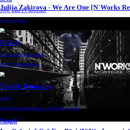
Julija Zakirova - We Are One [N`Works R
2016. gada 25. novembrī
C+P N`Works
N.O.A.
2013.gada 14.novembrī
C+P N`Works/Micrec
Double B tonality
2009
C+P Normunds Rutulis / Platforma records
Singli