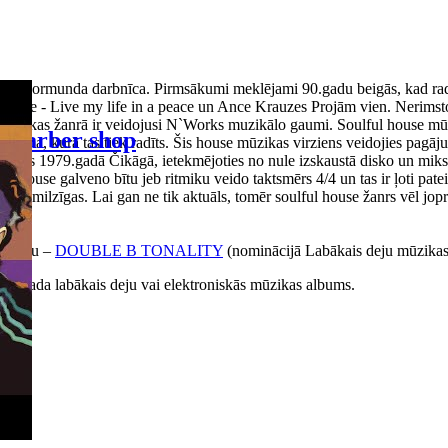
 Normunda darbnīca. Pirmsākumi meklējami 90.gadu beigās, kad radio, p
bake - Live my life in a peace un Ance Krauzes Projām vien. Nerimstoš
ā mūzikas žanrā ir veidojusi N`Works muzikālo gaumi. Soulful house mūz
Barber shop
a posma, kurā tas tiek radīts. Šis house mūzikas virziens veidojies pagā
 radās 1979.gadā Čikāgā, ietekmējoties no nule izskaustā disko un miks
ouse galveno bītu jeb ritmiku veido taktsmērs 4/4 un tas ir ļoti pateicī
 ir milzīgas. Lai gan ne tik aktuāls, tomēr soulful house žanrs vēl joproj
albumu –
DOUBLE B TONALITY
(nominācijā Labākais deju mūzika
016.gada labākais deju vai elektroniskās mūzikas albums.