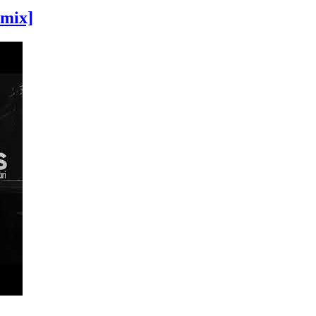
emix]