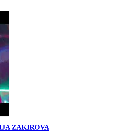
)
IJA ZAKIROVA