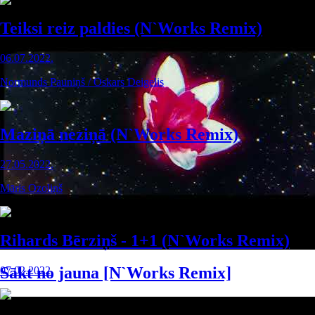
Teiksi reiz paldies (N`Works Remix)
06.07.2022.
Normunds Pauniņš / Oskars Deigelis
Maziņā neziņā (N`Works Remix)
27.05.2022.
Māris Ozoliņš
Rihards Bērziņš - 1+1 (N`Works Remix)
Sākt no jauna [N`Works Remix]
07.02.2022.