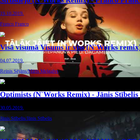
Sirdsdejo (N`Works Remix) - Franco Franc
19.10.2019.
Franco Franco
Visā visumā Visums ir viss (N`Works remix
04.07.2019.
Reinis Sējāns/Māris Melgalvs
Optimists (N`Works Remix) - Jānis Stībelis
30.05.2019.
Jānis Stībelis/Jānis Stībelis