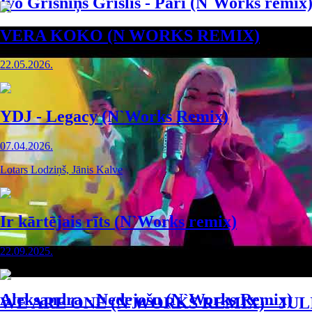
Ivo Grīsniņš Grīslis - Pāri (N`Works remix
VERA KOKO (N WORKS REMIX)
22.05.2026.
YDJ - Legacy (N`Works Remix)
07.04.2026.
Lotars Lodziņš, Jānis Kalve
Ir kārtējais rīts (N`Works remix)
22.09.2025.
Aleksandra - Nedejošu (N`Works Remix)
WE ARE ONE (N`WORKS REMIX) - JUL