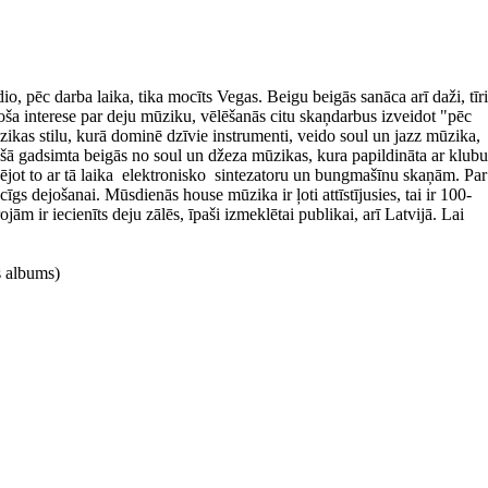
ēc darba laika, tika mocīts Vegas. Beigu beigās sanāca arī daži, tīri
a interese par deju mūziku, vēlēšanās citu skaņdarbus izveidot "pēc
ikas stilu, kurā dominē dzīvie instrumenti, veido soul un jazz mūzika,
jušā gadsimta beigās no soul un džeza mūzikas, kura papildināta ar klubu
ējot to ar tā laika elektronisko sintezatoru un bungmašīnu skaņām. Par
gs dejošanai. Mūsdienās house mūzika ir ļoti attīstījusies, tai ir 100-
ām ir iecienīts deju zālēs, īpaši izmeklētai publikai, arī Latvijā. Lai
s albums)