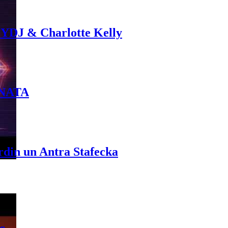
 YDJ & Charlotte Kelly
INATA
rdin un Antra Stafecka