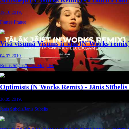
Sirdsdejo (N`Works Remix) - Franco Franc
19.10.2019.
Franco Franco
Visā visumā Visums ir viss (N`Works remix
04.07.2019.
Reinis Sējāns/Māris Melgalvs
Optimists (N`Works Remix) - Jānis Stībelis
30.05.2019.
Jānis Stībelis/Jānis Stībelis