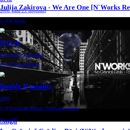
Julija Zakirova - We Are One [N`Works R
2016. gada 25. novembrī
C+P N`Works
N.O.A.
2013.gada 14.novembrī
C+P N`Works/Micrec
Double B tonality
2009
C+P Normunds Rutulis / Platforma records
Singli