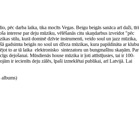
ēc darba laika, tika mocīts Vegas. Beigu beigās sanāca arī daži, tīri
a interese par deju mūziku, vēlēšanās citu skaņdarbus izveidot "pēc
ikas stilu, kurā dominē dzīvie instrumenti, veido soul un jazz mūzika,
jušā gadsimta beigās no soul un džeza mūzikas, kura papildināta ar klubu
ējot to ar tā laika elektronisko sintezatoru un bungmašīnu skaņām. Par
gs dejošanai. Mūsdienās house mūzika ir ļoti attīstījusies, tai ir 100-
ām ir iecienīts deju zālēs, īpaši izmeklētai publikai, arī Latvijā. Lai
s albums)