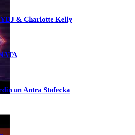
 YDJ & Charlotte Kelly
INATA
rdin un Antra Stafecka