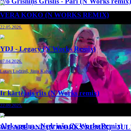
Ivo Grīsniņš Grīslis - Pāri (N`Works remix
VERA KOKO (N WORKS REMIX)
22.05.2026.
YDJ - Legacy (N`Works Remix)
07.04.2026.
Lotars Lodziņš, Jānis Kalve
Ir kārtējais rīts (N`Works remix)
22.09.2025.
Aleksandra - Nedejošu (N`Works Remix)
WE ARE ONE (N`WORKS REMIX) - JUL