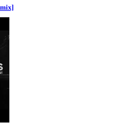
emix]