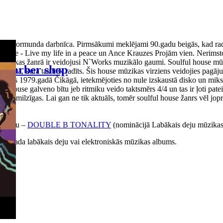
 Normunda darbnīca. Pirmsākumi meklējami 90.gadu beigās, kad radio, p
bake - Live my life in a peace un Ance Krauzes Projām vien. Nerimstoš
ā mūzikas žanrā ir veidojusi N`Works muzikālo gaumi. Soulful house mūz
Barber shop
a posma, kurā tas tiek radīts. Šis house mūzikas virziens veidojies pagā
 radās 1979.gadā Čikāgā, ietekmējoties no nule izskaustā disko un miks
ouse galveno bītu jeb ritmiku veido taktsmērs 4/4 un tas ir ļoti pateicī
 ir milzīgas. Lai gan ne tik aktuāls, tomēr soulful house žanrs vēl joproj
albumu –
DOUBLE B TONALITY
(nominācijā Labākais deju mūzika
016.gada labākais deju vai elektroniskās mūzikas albums.