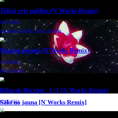
Teiksi reiz paldies (N`Works Remix)
06.07.2022.
Normunds Pauniņš / Oskars Deigelis
Maziņā neziņā (N`Works Remix)
27.05.2022.
Māris Ozoliņš
Rihards Bērziņš - 1+1 (N`Works Remix)
Sākt no jauna [N`Works Remix]
07.02.2022.