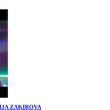
)
IJA ZAKIROVA