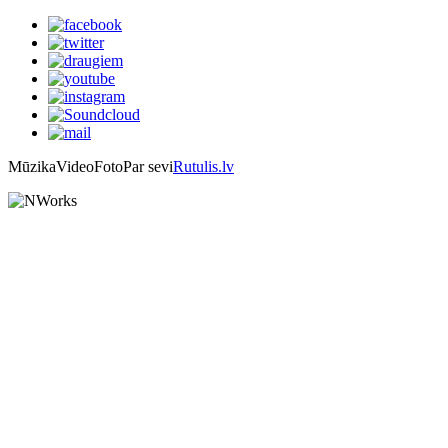
Mūzika
Video
Foto
Par sevi
Rutulis.lv